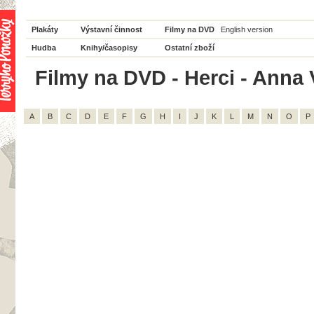
Plakáty
Výstavní činnost
Filmy na DVD
English version
Hudba
Knihy/časopisy
Ostatní zboží
Filmy na DVD - Herci - Anna 
A
B
C
D
E
F
G
H
I
J
K
L
M
N
O
P