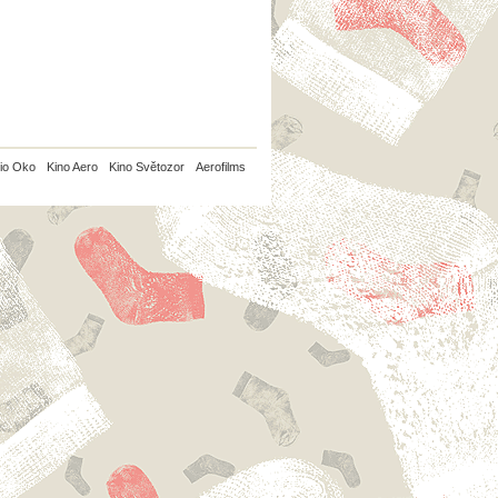
io Oko
Kino Aero
Kino Světozor
Aerofilms