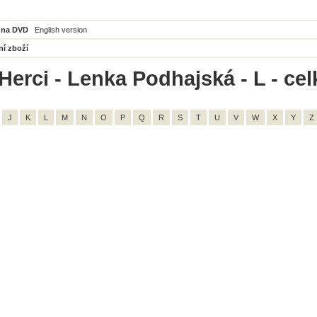
 na DVD
English version
ní zboží
Herci - Lenka Podhajská - L - ce
J
K
L
M
N
O
P
Q
R
S
T
U
V
W
X
Y
Z