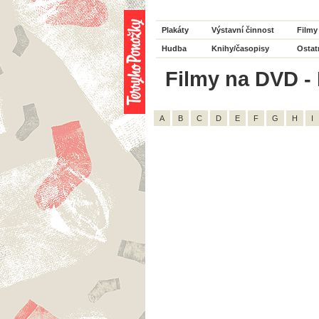
Plakáty
Výstavní činnost
Filmy
Hudba
Knihy/časopisy
Ostat
Filmy na DVD - 
A
B
C
D
E
F
G
H
I