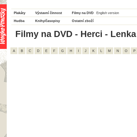
Plakáty
Výstavní činnost
Filmy na DVD
English version
Hudba
Knihy/časopisy
Ostatní zboží
Filmy na DVD - Herci - Lenka 
A
B
C
D
E
F
G
H
I
J
K
L
M
N
O
P