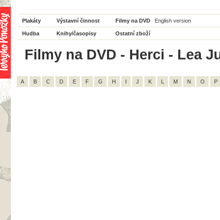
Plakáty
Výstavní činnost
Filmy na DVD
English version
Hudba
Knihy/časopisy
Ostatní zboží
Filmy na DVD - Herci - Lea Ju
A
B
C
D
E
F
G
H
I
J
K
L
M
N
O
P