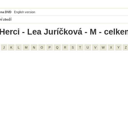
 na DVD
English version
ní zboží
Herci - Lea Juríčková - M - celke
J
K
L
M
N
O
P
Q
R
S
T
U
V
W
X
Y
Z