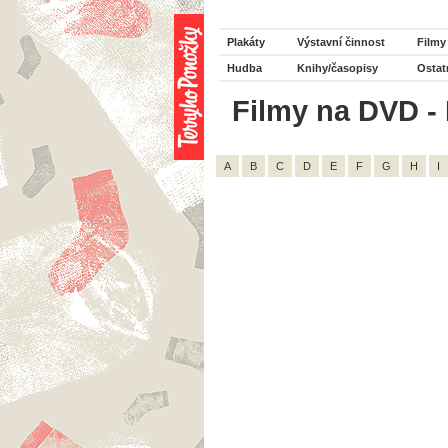
Plakáty
Výstavní činnost
Filmy
Hudba
Knihy/časopisy
Ostat
Filmy na DVD - 
A
B
C
D
E
F
G
H
I