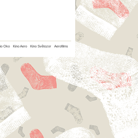
io Oko
Kino Aero
Kino Světozor
Aerofilms