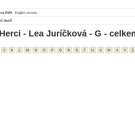
 na DVD
English version
ní zboží
Herci - Lea Juríčková - G - celke
J
K
L
M
N
O
P
Q
R
S
T
U
V
W
X
Y
Z