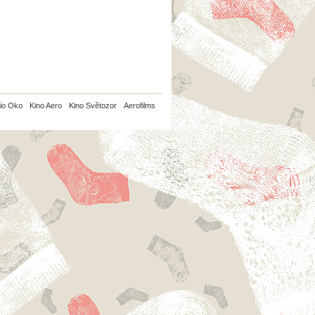
io Oko
Kino Aero
Kino Světozor
Aerofilms