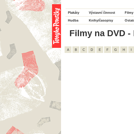
Plakáty
Výstavní činnost
Filmy
Hudba
Knihy/časopisy
Ostat
Filmy na DVD - 
A
B
C
D
E
F
G
H
I