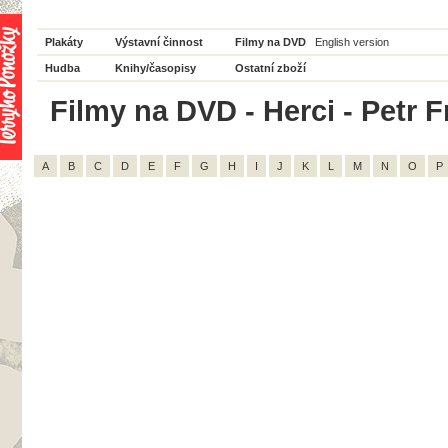
Plakáty
Výstavní činnost
Filmy na DVD
English version
Hudba
Knihy/časopisy
Ostatní zboží
Filmy na DVD - Herci - Petr F
A
B
C
D
E
F
G
H
I
J
K
L
M
N
O
P