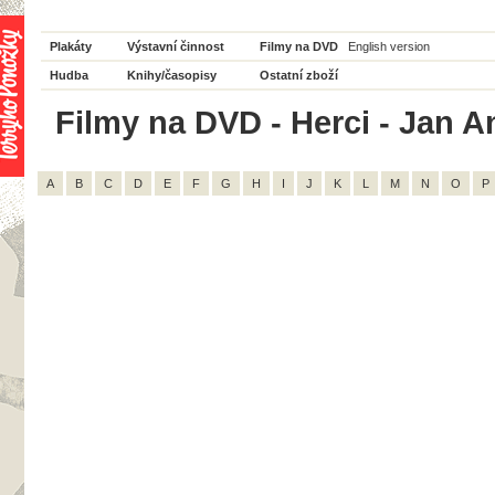
Plakáty
Výstavní činnost
Filmy na DVD
English version
Hudba
Knihy/časopisy
Ostatní zboží
Filmy na DVD - Herci - Jan A
A
B
C
D
E
F
G
H
I
J
K
L
M
N
O
P