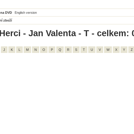
 na DVD
English version
ní zboží
erci - Jan Valenta - T - celkem: 
J
K
L
M
N
O
P
Q
R
S
T
U
V
W
X
Y
Z