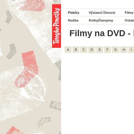
Plakáty
Výstavní činnost
Filmy
Hudba
Knihy/časopisy
Ostat
Filmy na DVD - H
A
B
C
D
E
F
G
H
I