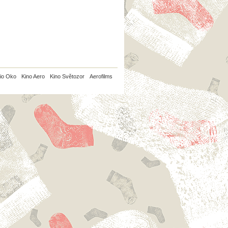
io Oko
Kino Aero
Kino Světozor
Aerofilms