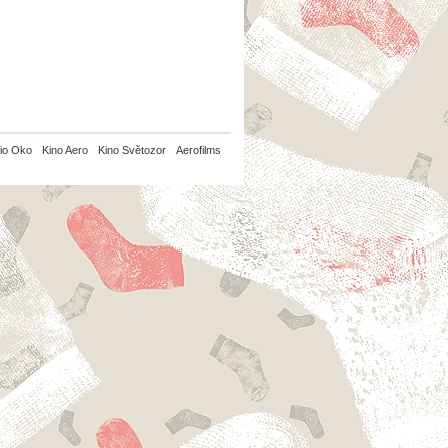
io Oko
Kino Aero
Kino Světozor
Aerofilms