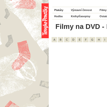
Plakáty
Výstavní činnost
Filmy
Hudba
Knihy/časopisy
Ostat
Filmy na DVD - 
A
B
C
D
E
F
G
H
I