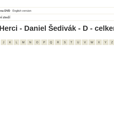
 na DVD
English version
ní zboží
Herci - Daniel Šedivák - D - celk
J
K
L
M
N
O
P
Q
R
S
T
U
V
W
X
Y
Z