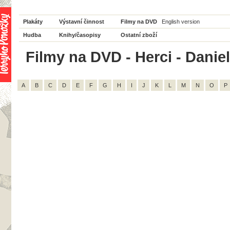
Plakáty
Výstavní činnost
Filmy na DVD
English version
Hudba
Knihy/časopisy
Ostatní zboží
Filmy na DVD - Herci - Daniel
A
B
C
D
E
F
G
H
I
J
K
L
M
N
O
P