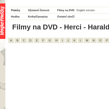
Plakáty
Výstavní činnost
Filmy na DVD
English version
Hudba
Knihy/časopisy
Ostatní zboží
Filmy na DVD - Herci - Harald
A
B
C
D
E
F
G
H
I
J
K
L
M
N
O
P