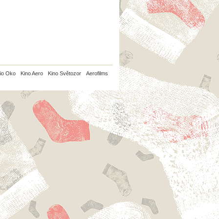
io Oko
Kino Aero
Kino Světozor
Aerofilms