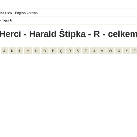
 na DVD
English version
ní zboží
erci - Harald Štipka - R - celkem
J
K
L
M
N
O
P
Q
R
S
T
U
V
W
X
Y
Z