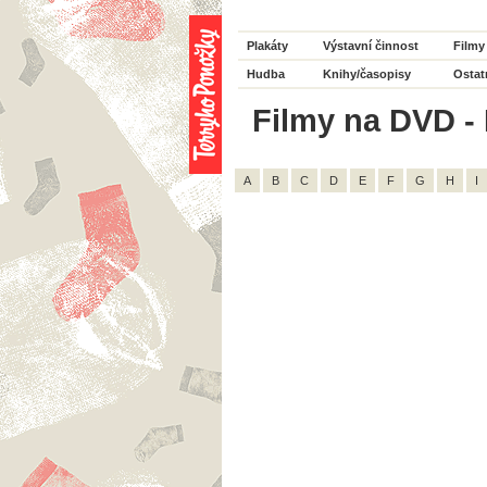
Plakáty
Výstavní činnost
Filmy
Hudba
Knihy/časopisy
Ostat
Filmy na DVD - H
A
B
C
D
E
F
G
H
I