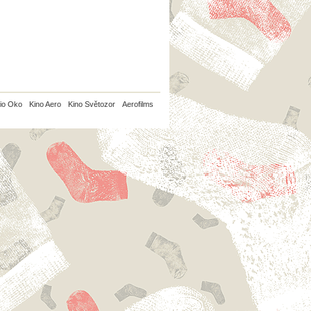
io Oko
Kino Aero
Kino Světozor
Aerofilms