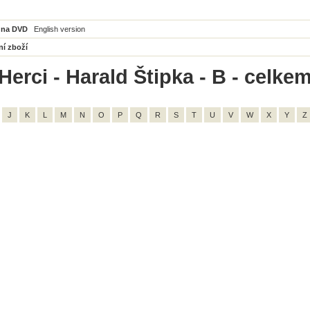
 na DVD
English version
ní zboží
erci - Harald Štipka - B - celkem
J
K
L
M
N
O
P
Q
R
S
T
U
V
W
X
Y
Z