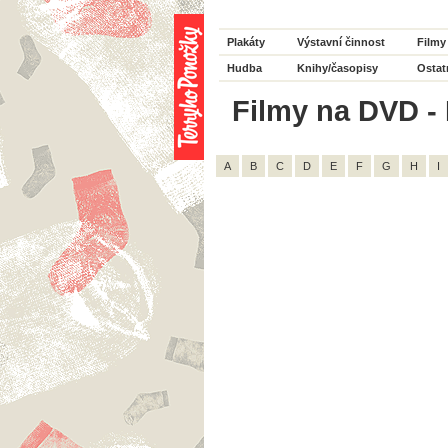
Plakáty
Výstavní činnost
Filmy
Hudba
Knihy/časopisy
Ostat
Filmy na DVD - H
A
B
C
D
E
F
G
H
I