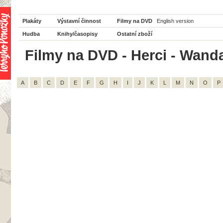
Plakáty
Výstavní činnost
Filmy na DVD
English version
Hudba
Knihy/časopisy
Ostatní zboží
Filmy na DVD - Herci - Wanda
A
B
C
D
E
F
G
H
I
J
K
L
M
N
O
P