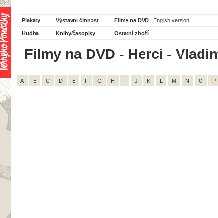
Plakáty
Výstavní činnost
Filmy na DVD
English version
Hudba
Knihy/časopisy
Ostatní zboží
Filmy na DVD - Herci - Vladim
A
B
C
D
E
F
G
H
I
J
K
L
M
N
O
P