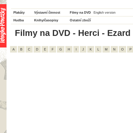
Plakáty
Výstavní činnost
Filmy na DVD
English version
Hudba
Knihy/časopisy
Ostatní zboží
Filmy na DVD - Herci - Ezar
A
B
C
D
E
F
G
H
I
J
K
L
M
N
O
P