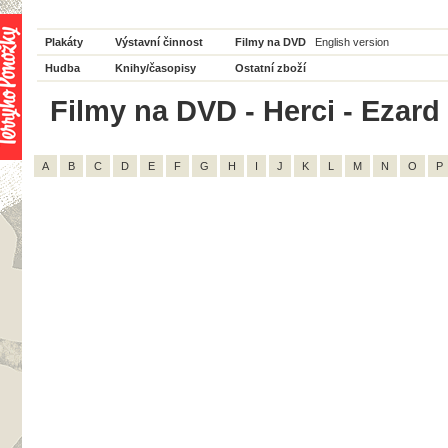
Plakáty
Výstavní činnost
Filmy na DVD
English version
Hudba
Knihy/časopisy
Ostatní zboží
Filmy na DVD - Herci - Ezard
A
B
C
D
E
F
G
H
I
J
K
L
M
N
O
P