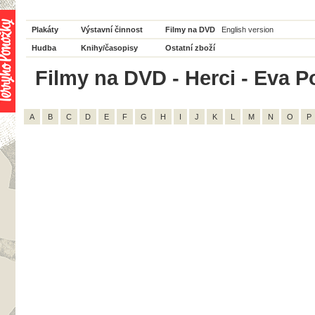
Plakáty
Výstavní činnost
Filmy na DVD
English version
Hudba
Knihy/časopisy
Ostatní zboží
Filmy na DVD - Herci - Eva Po
A
B
C
D
E
F
G
H
I
J
K
L
M
N
O
P