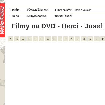
Plakáty
Výstavní činnost
Filmy na DVD
English version
Hudba
Knihy/časopisy
Ostatní zboží
Filmy na DVD - Herci - Josef 
A
B
C
D
E
F
G
H
I
J
K
L
M
N
O
P