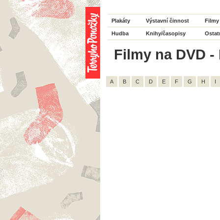
Plakáty
Výstavní činnost
Filmy
Hudba
Knihy/časopisy
Ostat
Filmy na DVD - H
A
B
C
D
E
F
G
H
I