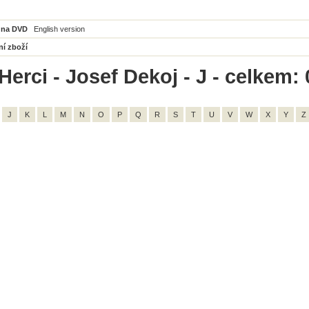
 na DVD
English version
ní zboží
erci - Josef Dekoj - J - celkem: 
J
K
L
M
N
O
P
Q
R
S
T
U
V
W
X
Y
Z