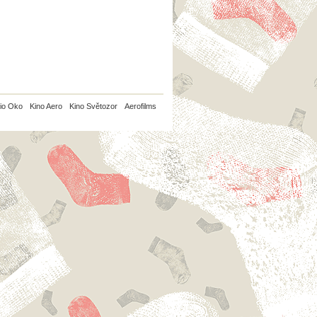
io Oko
Kino Aero
Kino Světozor
Aerofilms