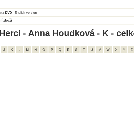
 na DVD
English version
ní zboží
Herci - Anna Houdková - K - cel
J
K
L
M
N
O
P
Q
R
S
T
U
V
W
X
Y
Z