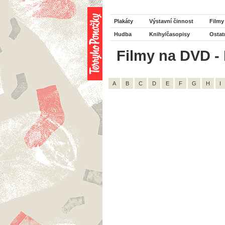
Plakáty
Výstavní činnost
Filmy
Hudba
Knihy/časopisy
Ostat
Filmy na DVD - 
A
B
C
D
E
F
G
H
I