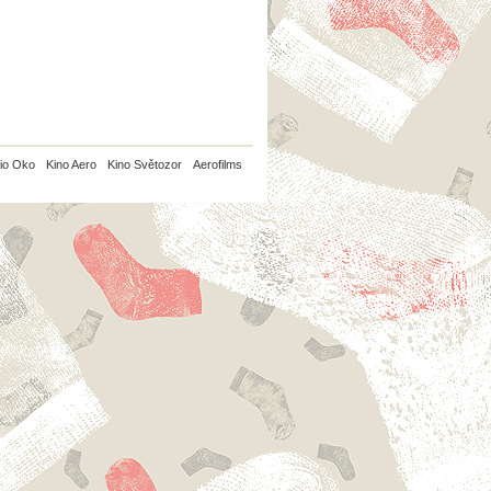
io Oko
Kino Aero
Kino Světozor
Aerofilms