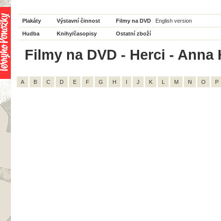
Plakáty
Výstavní činnost
Filmy na DVD
English version
Hudba
Knihy/časopisy
Ostatní zboží
Filmy na DVD - Herci - Anna 
A
B
C
D
E
F
G
H
I
J
K
L
M
N
O
P