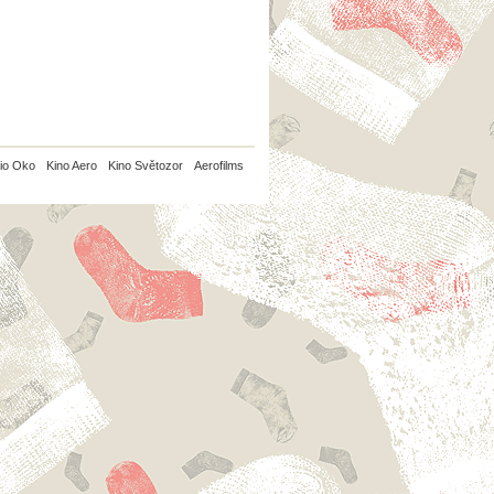
io Oko
Kino Aero
Kino Světozor
Aerofilms