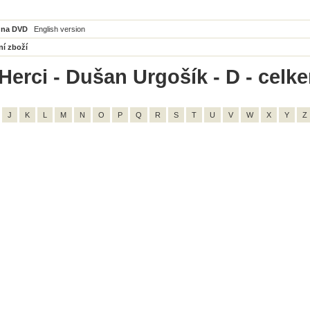
 na DVD
English version
ní zboží
Herci - Dušan Urgošík - D - celk
J
K
L
M
N
O
P
Q
R
S
T
U
V
W
X
Y
Z