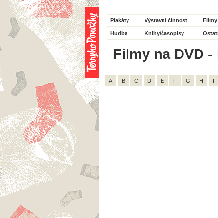
Plakáty
Výstavní činnost
Filmy
Hudba
Knihy/časopisy
Ostat
Filmy na DVD - 
A
B
C
D
E
F
G
H
I