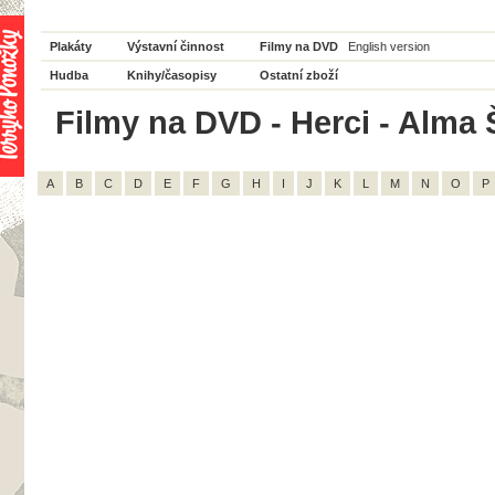
Plakáty
Výstavní činnost
Filmy na DVD
English version
Hudba
Knihy/časopisy
Ostatní zboží
Filmy na DVD - Herci - Alma 
A
B
C
D
E
F
G
H
I
J
K
L
M
N
O
P