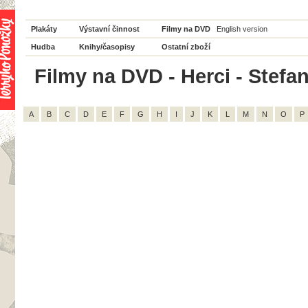
Plakáty
Výstavní činnost
Filmy na DVD
English version
Hudba
Knihy/časopisy
Ostatní zboží
Filmy na DVD - Herci - Stefan
A
B
C
D
E
F
G
H
I
J
K
L
M
N
O
P