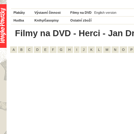
Plakáty
Výstavní činnost
Filmy na DVD
English version
Hudba
Knihy/časopisy
Ostatní zboží
Filmy na DVD - Herci - Jan D
A
B
C
D
E
F
G
H
I
J
K
L
M
N
O
P