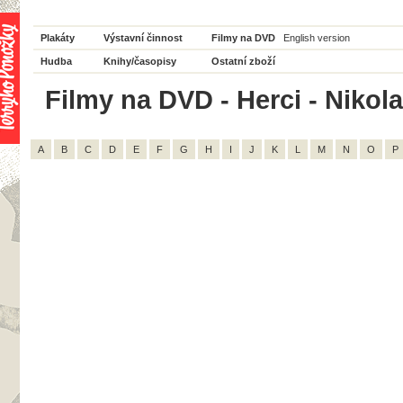
Plakáty
Výstavní činnost
Filmy na DVD
English version
Hudba
Knihy/časopisy
Ostatní zboží
Filmy na DVD - Herci - Nikola
A
B
C
D
E
F
G
H
I
J
K
L
M
N
O
P