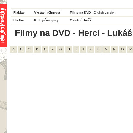
Plakáty
Výstavní činnost
Filmy na DVD
English version
Hudba
Knihy/časopisy
Ostatní zboží
Filmy na DVD - Herci - Lukáš
A
B
C
D
E
F
G
H
I
J
K
L
M
N
O
P