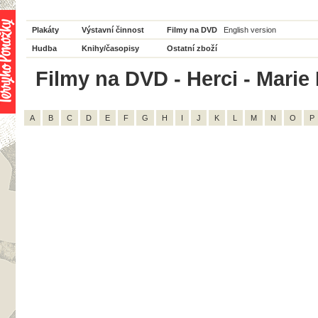
Plakáty
Výstavní činnost
Filmy na DVD
English version
Hudba
Knihy/časopisy
Ostatní zboží
Filmy na DVD - Herci - Marie 
A
B
C
D
E
F
G
H
I
J
K
L
M
N
O
P