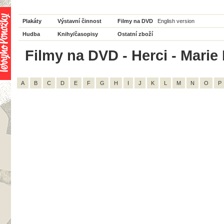
Plakáty
Výstavní činnost
Filmy na DVD
English version
Hudba
Knihy/časopisy
Ostatní zboží
Filmy na DVD - Herci - Marie 
A
B
C
D
E
F
G
H
I
J
K
L
M
N
O
P