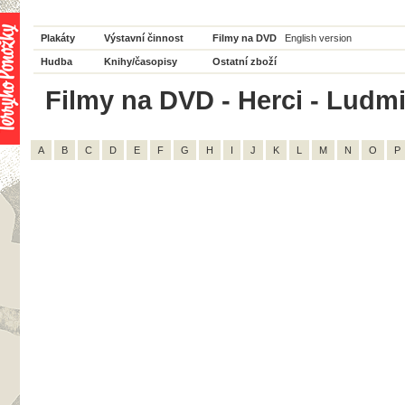
Plakáty
Výstavní činnost
Filmy na DVD
English version
Hudba
Knihy/časopisy
Ostatní zboží
Filmy na DVD - Herci - Ludmi
A
B
C
D
E
F
G
H
I
J
K
L
M
N
O
P