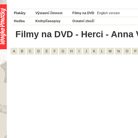
Plakáty
Výstavní činnost
Filmy na DVD
English version
Hudba
Knihy/časopisy
Ostatní zboží
Filmy na DVD - Herci - Anna 
A
B
C
D
E
F
G
H
I
J
K
L
M
N
O
P