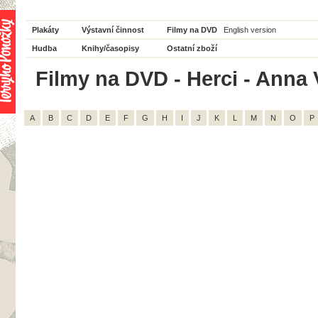
Plakáty
Výstavní činnost
Filmy na DVD
English version
Hudba
Knihy/časopisy
Ostatní zboží
Filmy na DVD - Herci - Anna 
A
B
C
D
E
F
G
H
I
J
K
L
M
N
O
P