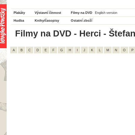
Plakáty
Výstavní činnost
Filmy na DVD
English version
Hudba
Knihy/časopisy
Ostatní zboží
Filmy na DVD - Herci - Štefa
A
B
C
D
E
F
G
H
I
J
K
L
M
N
O
P