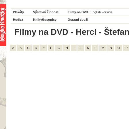
Plakáty
Výstavní činnost
Filmy na DVD
English version
Hudba
Knihy/časopisy
Ostatní zboží
Filmy na DVD - Herci - Štefa
A
B
C
D
E
F
G
H
I
J
K
L
M
N
O
P