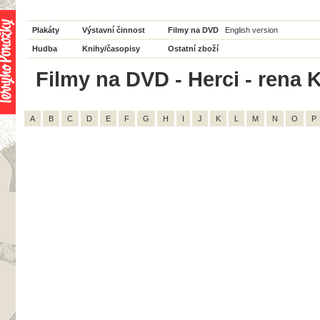
Plakáty
Výstavní činnost
Filmy na DVD
English version
Hudba
Knihy/časopisy
Ostatní zboží
Filmy na DVD - Herci - rena K
A
B
C
D
E
F
G
H
I
J
K
L
M
N
O
P