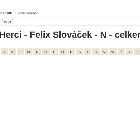
 na DVD
English version
ní zboží
erci - Felix Slováček - N - celke
J
K
L
M
N
O
P
Q
R
S
T
U
V
W
X
Y
Z