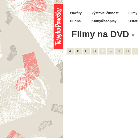
Plakáty
Výstavní činnost
Filmy
Hudba
Knihy/časopisy
Ostat
Filmy na DVD - H
A
B
C
D
E
F
G
H
I