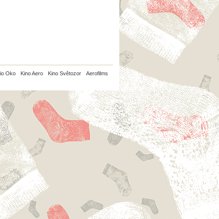
io Oko
Kino Aero
Kino Světozor
Aerofilms