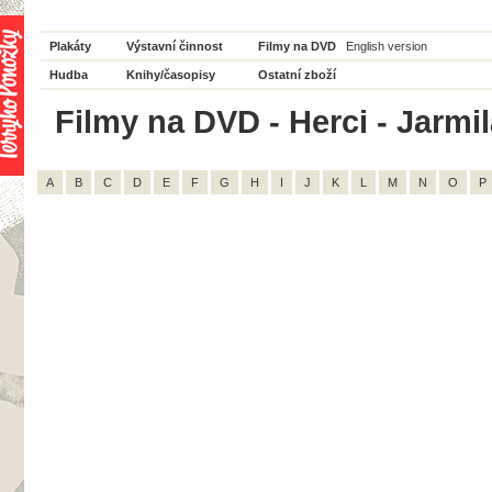
Plakáty
Výstavní činnost
Filmy na DVD
English version
Hudba
Knihy/časopisy
Ostatní zboží
Filmy na DVD - Herci - Jarmil
A
B
C
D
E
F
G
H
I
J
K
L
M
N
O
P