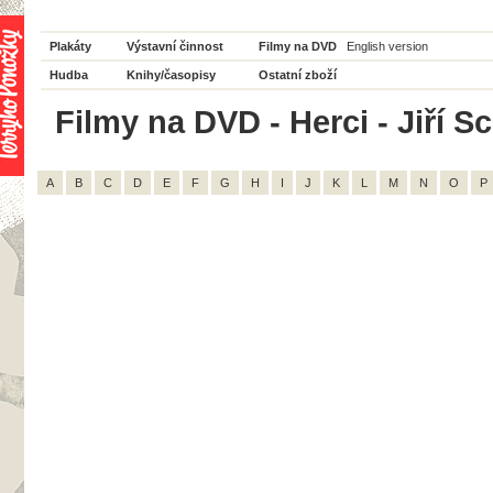
Plakáty
Výstavní činnost
Filmy na DVD
English version
Hudba
Knihy/časopisy
Ostatní zboží
Filmy na DVD - Herci - Jiří S
A
B
C
D
E
F
G
H
I
J
K
L
M
N
O
P