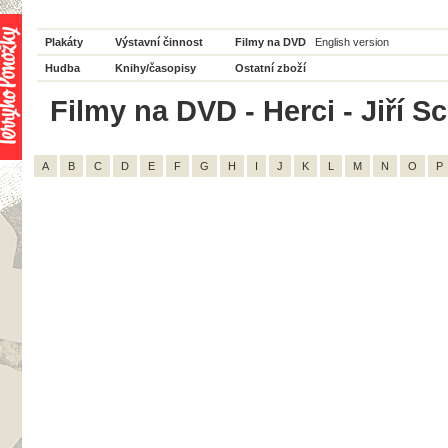
Plakáty
Výstavní činnost
Filmy na DVD
English version
Hudba
Knihy/časopisy
Ostatní zboží
Filmy na DVD - Herci - Jiří Sc
A
B
C
D
E
F
G
H
I
J
K
L
M
N
O
P