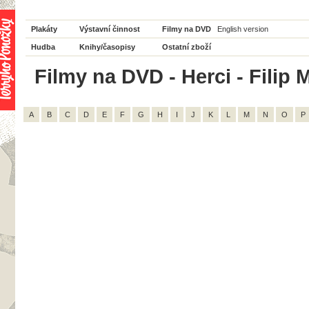
Plakáty
Výstavní činnost
Filmy na DVD
English version
Hudba
Knihy/časopisy
Ostatní zboží
Filmy na DVD - Herci - Filip 
A
B
C
D
E
F
G
H
I
J
K
L
M
N
O
P