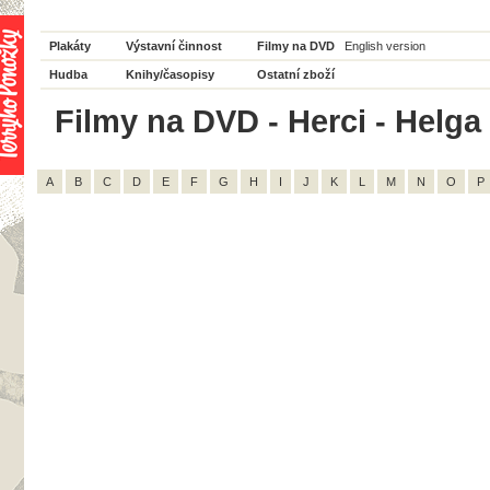
Plakáty
Výstavní činnost
Filmy na DVD
English version
Hudba
Knihy/časopisy
Ostatní zboží
Filmy na DVD - Herci - Helga
A
B
C
D
E
F
G
H
I
J
K
L
M
N
O
P