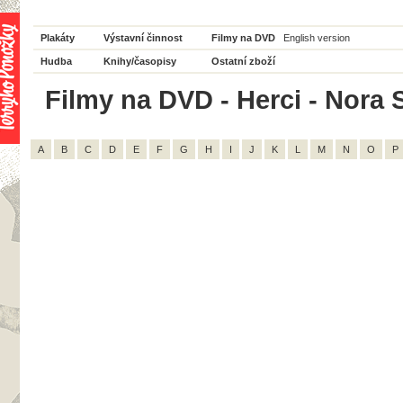
Plakáty
Výstavní činnost
Filmy na DVD
English version
Hudba
Knihy/časopisy
Ostatní zboží
Filmy na DVD - Herci - Nora S
A
B
C
D
E
F
G
H
I
J
K
L
M
N
O
P