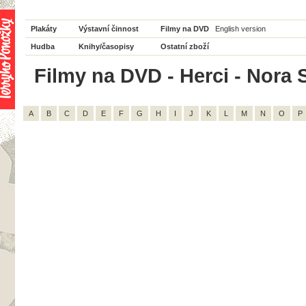
Plakáty
Výstavní činnost
Filmy na DVD
English version
Hudba
Knihy/časopisy
Ostatní zboží
Filmy na DVD - Herci - Nora St
A
B
C
D
E
F
G
H
I
J
K
L
M
N
O
P