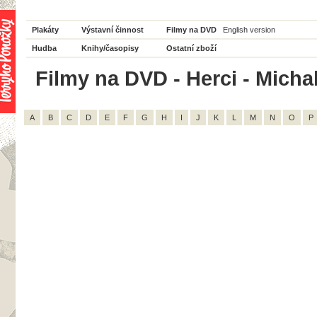
Plakáty
Výstavní činnost
Filmy na DVD
English version
Hudba
Knihy/časopisy
Ostatní zboží
Filmy na DVD - Herci - Michal
A
B
C
D
E
F
G
H
I
J
K
L
M
N
O
P