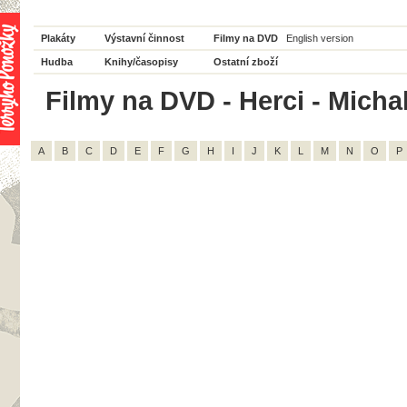
Plakáty
Výstavní činnost
Filmy na DVD
English version
Hudba
Knihy/časopisy
Ostatní zboží
Filmy na DVD - Herci - Michal
A
B
C
D
E
F
G
H
I
J
K
L
M
N
O
P