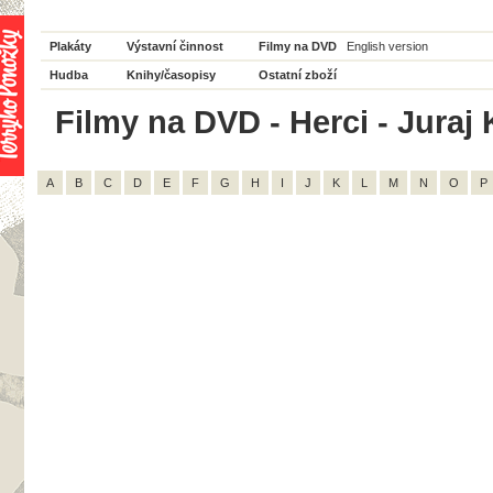
Plakáty
Výstavní činnost
Filmy na DVD
English version
Hudba
Knihy/časopisy
Ostatní zboží
Filmy na DVD - Herci - Juraj 
A
B
C
D
E
F
G
H
I
J
K
L
M
N
O
P