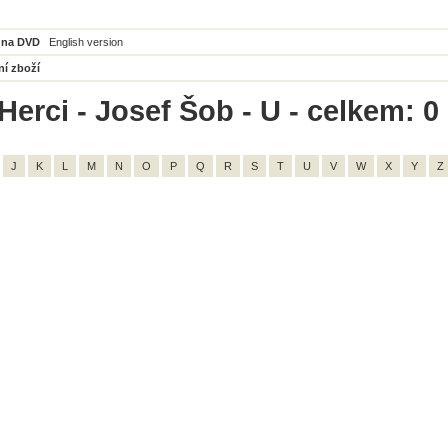
 na DVD
English version
ní zboží
Herci - Josef Šob - U - celkem: 0
J
K
L
M
N
O
P
Q
R
S
T
U
V
W
X
Y
Z