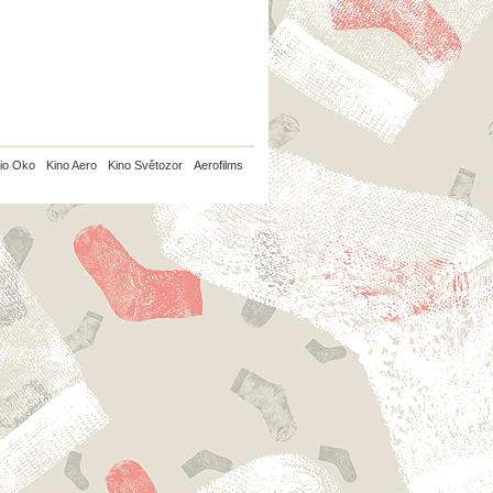
io Oko
Kino Aero
Kino Světozor
Aerofilms