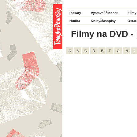
Plakáty
Výstavní činnost
Filmy
Hudba
Knihy/časopisy
Ostat
Filmy na DVD - 
A
B
C
D
E
F
G
H
I