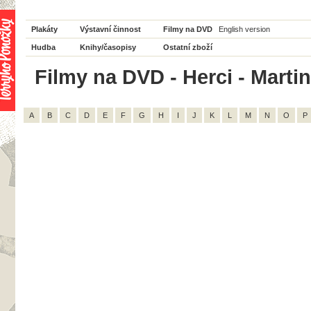
Plakáty
Výstavní činnost
Filmy na DVD
English version
Hudba
Knihy/časopisy
Ostatní zboží
Filmy na DVD - Herci - Martin 
A
B
C
D
E
F
G
H
I
J
K
L
M
N
O
P